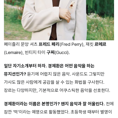
페이즐리 문양 셔츠
프레드 페리
(Fred Perry), 재킷
르메르
(Lemaire), 빈티지 타이
구찌
(Gucci).
일단 자기소개부터 하자.
경제환은 어떤 음악을 하는
뮤지션인가?
듣기에 어렵지 않은 음악. 사운드도 그렇지만
가사도 많은 사람에게 공감을 살 수 있는 화법을 구사한다.
장르는 다양하지만, 기본적으로 어쿠스틱한 음악을 선호한다.
경제환이라는 이름은 본명인가?
왠지 음악과 잘 어울린다.
전에
잠깐 ‘먹’이라는 예명으로 활동했었다. 초등학생 때부터 별명이