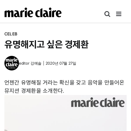
콘
텐
츠
로
CELEB
건
유명해지고 싶은 경제환
너
뛰
기
editor
강예솔
|
2020년 07월 27일
언젠간 유명해질 거라는 확신을 갖고 음악을 만들어온
뮤지션 경제환을 소개한다.