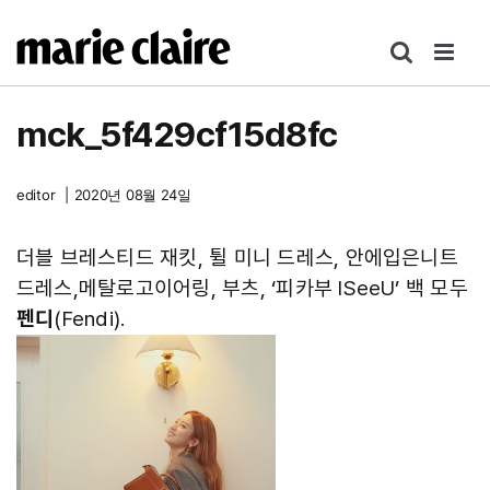
콘
텐
츠
로
mck_5f429cf15d8fc
건
너
뛰
editor
|
2020년 08월 24일
기
더블 브레스티드 재킷, 튈 미니 드레스, 안에입은니트
드레스,메탈로고이어링, 부츠, ‘피카부 ISeeU’ 백 모두
펜디
(Fendi).