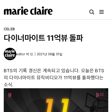
콘
텐
츠
로
CELEB
건
다이너마이트 11억뷰 돌파
너
뛰
기
editor
박 민
|
2021년 06월 01일
BTS의 기록 경신은 계속되고 있습니다. 오늘은 BTS
의 다이너마이트 뮤직비디오가 11억뷰를 돌파했다는
소식.