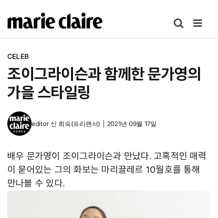
콘
텐
츠
로
CELEB
건
조이그라이슨과 함께한 문가영의
너
뛰
가을 스타일링
기
editor
신 희숙(프리랜서)
|
2021년 09월 17일
배우 문가영이 조이그라이슨과 만났다. 고혹적인 매력
이 묻어있는 그의 화보는 마리끌레르 10월호를 통해
만나볼 수 있다.