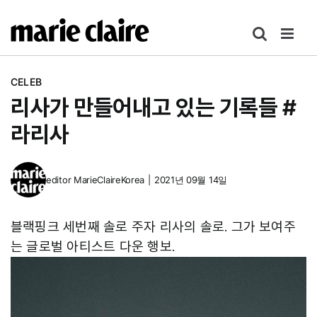
콘
텐
츠
로
CELEB
건
리사가 만들어내고 있는 기록들 #
너
뛰
라리사
기
editor
MarieClaireKorea
|
2021년 09월 14일
블랙핑크 세번째 솔로 주자 리사의 솔로. 그가 보여주
는 글로벌 아티스트 다운 행보.