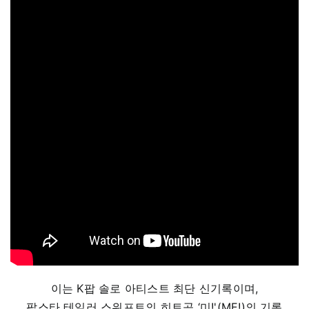
이는 K팝 솔로 아티스트 최단 신기록이며,
팝스타 테일러 스위프트의 히트곡 ‘미!'(ME!)의 기록