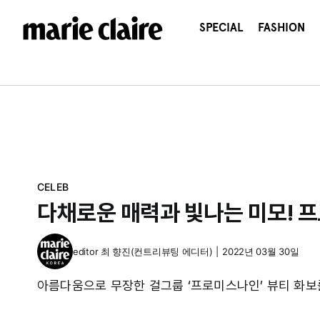
콘
텐
SPECIAL
FASHION
츠
로
건
너
뛰
기
CELEB
다채로운 매력과 빛나는 미모! 
editor
최 향진(컨트리뷰팅 에디터)
|
2022년 03월 30일
아름다움으로 무장한 걸그룹 ‘프로미스나인’ 뷰티 화보