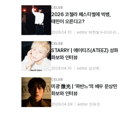
CELEB
2026 코첼라 페스티벌에 빅뱅,
태민이 오른다고?
2026.04.10
|
editor 박한빛누리(프리랜서)
CELEB
STARRY | 에이티즈(ATEEZ) 성화
화보와 인터뷰
2026.04.10
|
editor 김선희
CELEB
미광 微光 | ‘파반느’의 배우 문상민
화보와 인터뷰
2026.04.09
|
editor 안유진