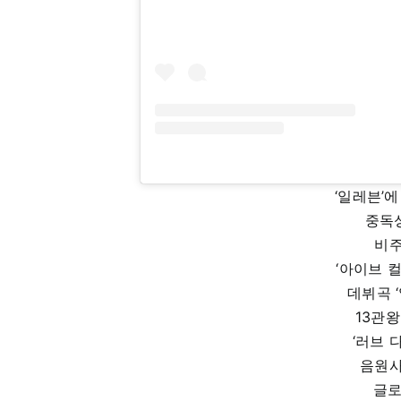
‘일레븐’에
중독
비
‘아이브 
데뷔곡 
13관왕
‘러브 
음원사
글로