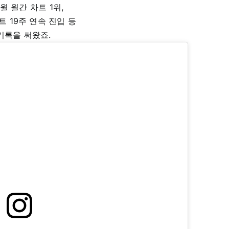
월 월간 차트 1위,
트 19주 연속 진입 등
기록을 써왔죠.