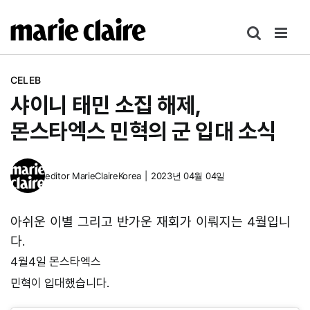
콘
텐
츠
로
CELEB
건
샤이니 태민 소집 해제,
너
뛰
몬스타엑스 민혁의 군 입대 소식
기
editor
MarieClaireKorea
|
2023년 04월 04일
아쉬운 이별 그리고 반가운 재회가 이뤄지는 4월입니
다.
4월4일 몬스타엑스
민혁이 입대했습니다.