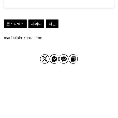
몬스타엑스
샤이니
태민
marieclairekorea.com