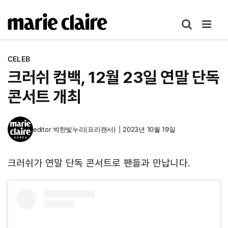
콘
텐
츠
로
CELEB
건
크러쉬 컴백, 12월 23일 연말 단독
너
뛰
콘서트 개최
기
editor
박한빛누리(프리랜서)
|
2023년 10월 19일
크러쉬가 연말 단독 콘서트로 팬들과 만납니다.