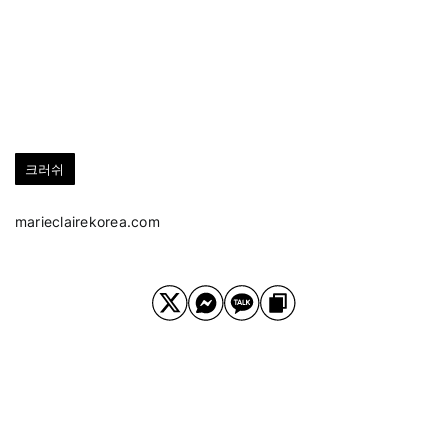
크러쉬
marieclairekorea.com