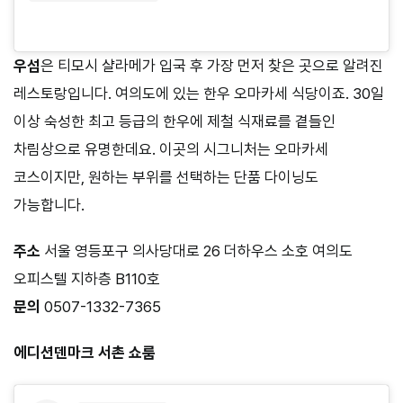
우섬
은 티모시 샬라메가 입국 후 가장 먼저 찾은 곳으로 알려진
레스토랑입니다. 여의도에 있는 한우 오마카세 식당이죠. 30일
이상 숙성한 최고 등급의 한우에 제철 식재료를 곁들인
차림상으로 유명한데요. 이곳의 시그니처는 오마카세
코스이지만, 원하는 부위를 선택하는 단품 다이닝도
가능합니다.
주소
서울 영등포구 의사당대로 26 더하우스 소호 여의도
오피스텔 지하층 B110호
문의
0507-1332-7365
에디션덴마크 서촌 쇼룸