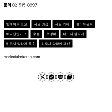
문의
02-515-8897
맨메이드 도산
서울 맛집
서울 카페
솔리드옴므
에디션덴마크
우섬
우영미
티모시 샬라메
티모시 샬라메 듄 2
티모시 샬라메 패션
marieclairekorea.com