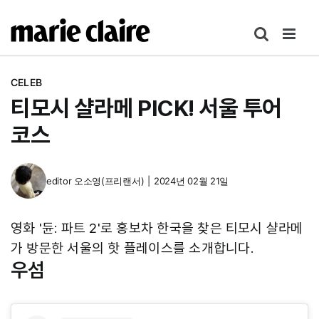
콘
텐
츠
로
CELEB
건
티모시 샬라메 PICK! 서울 투어
너
뛰
코스
기
editor
오소영(프리랜서)
|
2024년 02월 21일
영화 '듄: 파트 2'로 홍보차 한국을 찾은 티모시 샬라메
가 방문한 서울의 핫 플레이스를 소개합니다.
우섬