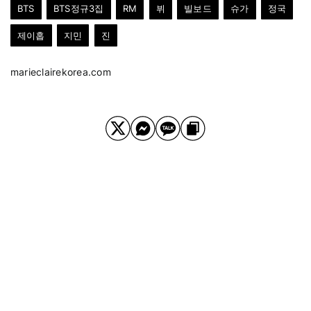
BTS
BTS정규3집
RM
뷔
빌보드
슈가
정국
제이홉
지민
진
marieclairekorea.com