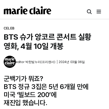
콘
텐
츠
로
CELEB
건
BTS 슈가 앙코르 콘서트 실황
너
뛰
영화, 4월 10일 개봉
기
editor
박한빛누리(프리랜서)
|
2024년 03월 06일
군백기가 뭐죠?
BTS 정규 3집은 5년 6개월 만에
미국 ‘빌보드 200’에
재진입 했습니다.