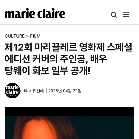
콘
텐
츠
로
CULTURE
>
FILM
건
제12회 마리끌레르 영화제 스페셜
너
뛰
에디션 커버의 주인공, 배우
기
탕웨이 화보 일부 공개!
editor
유선애
|
2025년 04월 22일