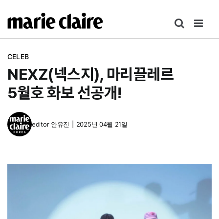
콘
텐
츠
로
CELEB
건
NEXZ(넥스지), 마리끌레르
너
뛰
5월호 화보 선공개!
기
editor
안유진
|
2025년 04월 21일