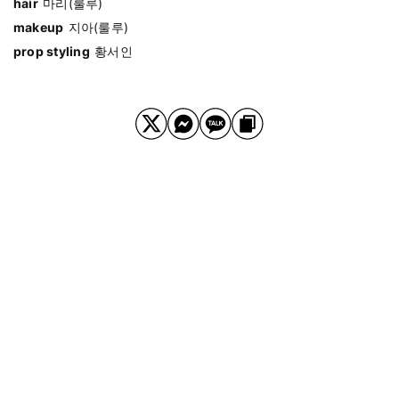
hair
마리(룰루)
makeup
지아(룰루)
prop styling
황서인