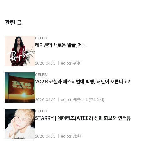
관련 글
CELEB
레이벤의 새로운 얼굴, 제니
2026.04.10
|
editor 구혜미
CELEB
2026 코첼라 페스티벌에 빅뱅, 태민이 오른다고?
2026.04.10
|
editor 박한빛누리(프리랜서)
CELEB
STARRY | 에이티즈(ATEEZ) 성화 화보와 인터뷰
2026.04.10
|
editor 김선희