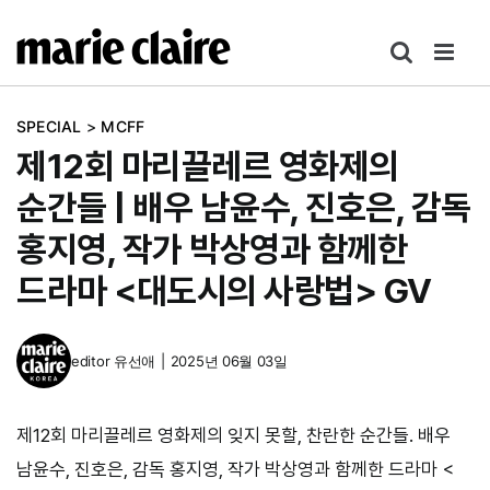
콘
텐
츠
로
SPECIAL
>
MCFF
건
제12회 마리끌레르 영화제의
너
뛰
순간들 | 배우 남윤수, 진호은, 감독
기
홍지영, 작가 박상영과 함께한
드라마 <대도시의 사랑법> GV
editor
유선애
|
2025년 06월 03일
제12회 마리끌레르 영화제의 잊지 못할, 찬란한 순간들. 배우
남윤수, 진호은, 감독 홍지영, 작가 박상영과 함께한 드라마 <