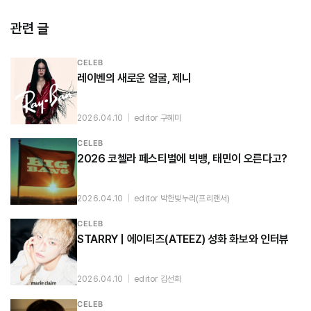
관련 글
CELEB
레이벤의 새로운 얼굴, 제니
2026.04.10
|
editor 구혜미
CELEB
2026 코첼라 페스티벌에 빅뱅, 태민이 오른다고?
2026.04.10
|
editor 박한빛누리(프리랜서)
CELEB
STARRY | 에이티즈(ATEEZ) 성화 화보와 인터뷰
2026.04.10
|
editor 김선희
CELEB