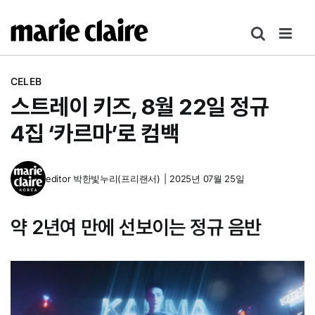
콘
텐
츠
로
CELEB
건
스트레이 키즈, 8월 22일 정규
너
뛰
4집 ‘카르마’로 컴백
기
editor
박한빛누리(프리랜서)
|
2025년 07월 25일
약 2년여 만에 선보이는 정규 음반