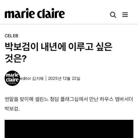
콘
텐
츠
로
CELEB
건
박보검이 내년에 이루고 싶은
너
뛰
것은?
기
editor
김지혜
|
2025년 12월 22일
연말을 맞이해 셀린느 청담 플래그십에서 만난 하우스 앰버서더
박보검.