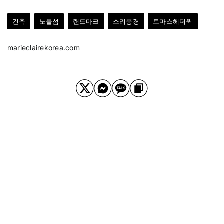
건축
노들섬
랜드마크
소리풍경
토마스헤더윅
marieclairekorea.com