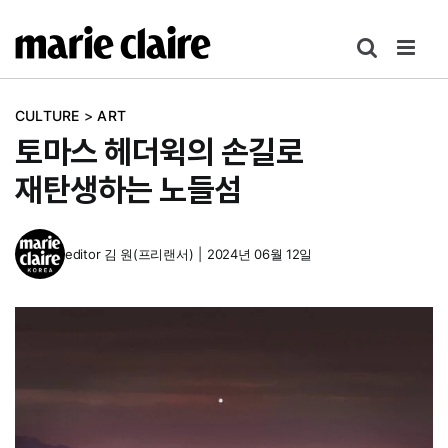
콘
텐
츠
로
CULTURE
>
ART
건
토마스 헤더윅의 손길로
너
뛰
재탄생하는 노들섬
기
editor
김 원(프리랜서)
|
2024년 06월 12일