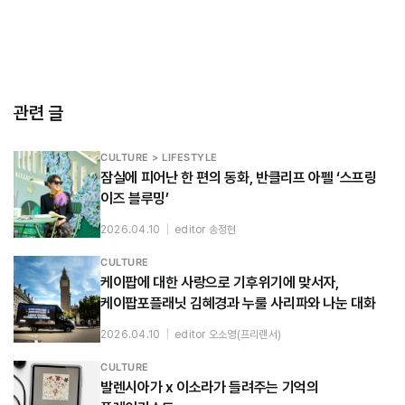
관련 글
CULTURE > LIFESTYLE
잠실에 피어난 한 편의 동화, 반클리프 아펠 ‘스프링
이즈 블루밍’
2026.04.10
|
editor 송정현
CULTURE
케이팝에 대한 사랑으로 기후위기에 맞서자,
케이팝포플래닛 김혜경과 누룰 사리파와 나눈 대화
2026.04.10
|
editor 오소영(프리랜서)
CULTURE
발렌시아가 x 이소라가 들려주는 기억의