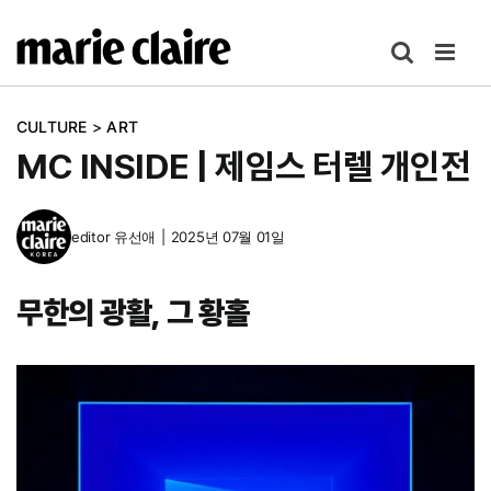
콘
텐
츠
로
CULTURE
>
ART
건
MC INSIDE | 제임스 터렐 개인전
너
뛰
기
editor
유선애
|
2025년 07월 01일
무한의 광활, 그 황홀