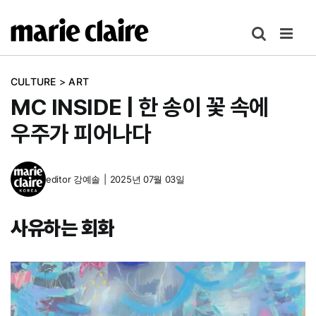
콘
텐
츠
로
CULTURE
>
ART
건
MC INSIDE | 한 송이 꽃 속에
너
뛰
우주가 피어나다
기
editor
강예솔
|
2025년 07월 03일
사유하는 회화