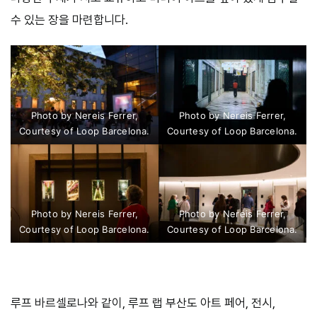
수 있는 장을 마련합니다.
Photo by Nereis Ferrer,
Photo by Nereis Ferrer,
Courtesy of Loop Barcelona.
Courtesy of Loop Barcelona.
Photo by Nereis Ferrer,
Photo by Nereis Ferrer,
Courtesy of Loop Barcelona.
Courtesy of Loop Barcelona.
루프 바르셀로나와 같이, 루프 랩 부산도 아트 페어, 전시,