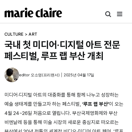
콘
텐
츠
로
CULTURE
>
ART
건
국내 첫 미디어·디지털 아트 전문
너
뛰
페스티벌, 루프 랩 부산 개최
기
editor
오소영(프리랜서)
|
2025년 04월 17일
미디어·디지털 아트의 대중화를 통해 함께 나누고 성장하는
예술 생태계를 만들고자 하는 페스티벌,
‘루프 랩 부산’
이 오는
4월 24~26일 처음으로 열립니다. 부산국제영화제와 부산
비엔날레 등을 통해 미술 시장의 새로운 중심지로 떠오르는
부산에서 20년 전통의 세계적 비디오·미디어 아트 페어, ‘루프