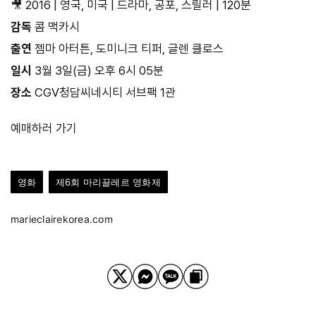
🎥 2016 | 영국, 미국 | 드라마, 공포, 스릴러 | 120분
감독
콤 맥카시
출연
젬마 아터튼, 도미니크 티퍼, 글렌 클로스
일시
3월 3일(금) 오후 6시 05분
장소
CGV청담씨네시티 서브팩 1관
예매하러 가기
영화
제6회 마리끌레르 영화제
marieclairekorea.com