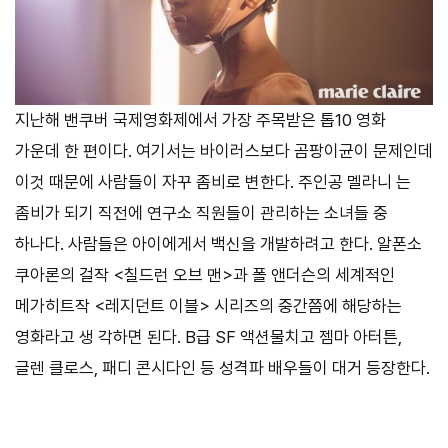
지난해 밴쿠버 국제영화제에서 가장 주목받은 톱10 영화
가운데 한 편이다. 여기서는 바이러스보다 곰팡이균이 문제인데
이것 때문에 사람들이 자꾸 좀비로 변한다. 주인공 멜라니 는
좀비가 되기 직전에 연구소 직원들이 관리하는 소녀들 중
하나다. 사람들은 아이에게서 백신을 개발하려고 한다. 알폰소
쿠아론의 걸작 <칠드런 오브 맨>과 폴 앤더슨의 세계적인
메가히트작 <레지던트 이블> 시리즈의 중간쯤에 해당하는
영화라고 생 각하면 된다. B급 SF 액션물치고 젬마 아터튼,
글렌 클로스, 패디 콘시다인 등 성격파 배우들이 대거 등장한다.