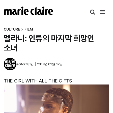
콘
텐
츠
로
CULTURE
>
FILM
건
멜라니: 인류의 마지막 희망인
너
뛰
소녀
기
editor
박 민
|
2017년 02월 17일
THE GIRL WITH ALL THE GIFTS