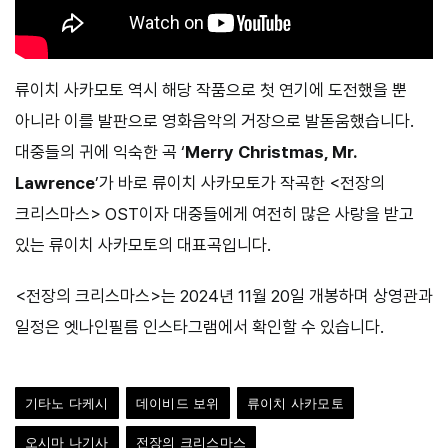
류이치 사카모토 역시 해당 작품으로 첫 연기에 도전했을 뿐
아니라 이를 발판으로 영화음악의 거장으로 발돋움했습니다.
대중들의 귀에 익숙한 곡 ‘
Merry Christmas, Mr.
Lawrence
’가 바로 류이치 사카모토가 작곡한 <전장의
크리스마스> OST이자 대중들에게 여전히 많은 사랑을 받고
있는 류이치 사카모토의 대표곡입니다.
<전장의 크리스마스>는 2024년 11월 20일 개봉하며 상영관과
일정은 엣나인필름 인스타그램에서 확인할 수 있습니다.
기타노 다케시
데이비드 보위
류이치 사카모토
오시마 나기사
전장의 크리스마스