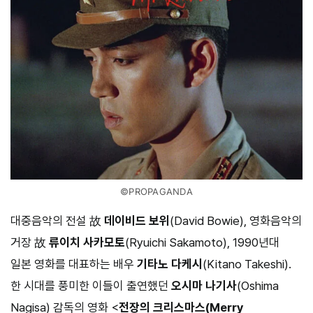
©PROPAGANDA
대중음악의 전설 故
데이비드 보위
(David Bowie), 영화음악의
거장 故
류이치 사카모토
(Ryuichi Sakamoto), 1990년대
일본 영화를 대표하는 배우
기타노 다케시
(Kitano Takeshi).
한 시대를 풍미한 이들이 출연했던
오시마 나기사
(Oshima
Nagisa) 감독의 영화 <
전장의 크리스마스(Merry