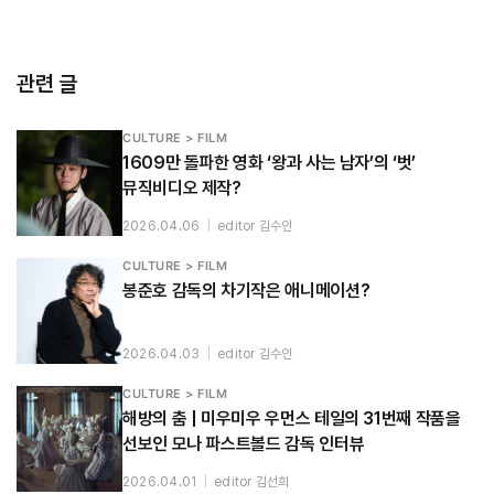
관련 글
CULTURE > FILM
1609만 돌파한 영화 ‘왕과 사는 남자’의 ‘벗’
뮤직비디오 제작?
2026.04.06
|
editor 김수인
CULTURE > FILM
봉준호 감독의 차기작은 애니메이션?
2026.04.03
|
editor 김수인
CULTURE > FILM
해방의 춤 | 미우미우 우먼스 테일의 31번째 작품을
선보인 모나 파스트볼드 감독 인터뷰
2026.04.01
|
editor 김선희