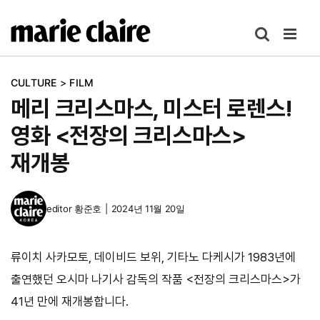
콘
텐
츠
로
CULTURE
>
FILM
건
메리 크리스마스, 미스터 로렌스!
너
뛰
영화 <전장의 크리스마스>
기
재개봉
editor
황준호
|
2024년 11월 20일
류이치 사카모토, 데이비드 보위, 기타노 다케시가 1983년에
출연했던 오시마 나기사 감독의 작품 <전장의 크리스마스>가
41년 만에 재개봉합니다.