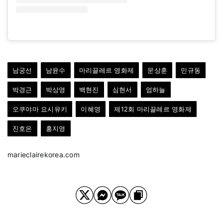
남궁선
남윤수
마리끌레르 영화제
문상훈
민규동
박경근
박상영
백현진
심현서
엄하늘
오쿠야마 요시유키
이혜영
제12회 마리끌레르 영화제
진호은
홍지영
marieclairekorea.com