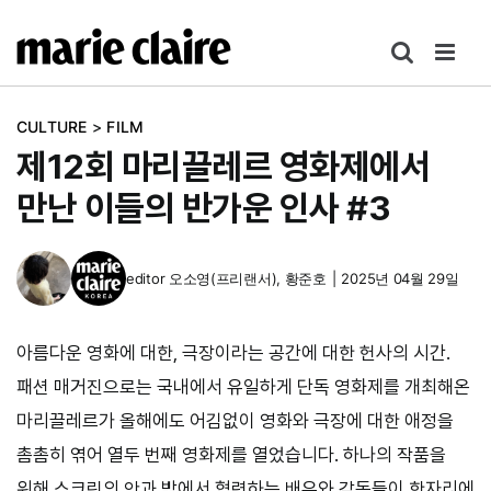
콘
텐
츠
로
CULTURE
>
FILM
건
제12회 마리끌레르 영화제에서
너
뛰
만난 이들의 반가운 인사 #3
기
editor
오소영(프리랜서)
,
황준호
|
2025년 04월 29일
아름다운 영화에 대한, 극장이라는 공간에 대한 헌사의 시간.
패션 매거진으로는 국내에서 유일하게 단독 영화제를 개최해온
마리끌레르가 올해에도 어김없이 영화와 극장에 대한 애정을
촘촘히 엮어 열두 번째 영화제를 열었습니다. 하나의 작품을
위해 스크린의 안과 밖에서 협력하는 배우와 감독들이 한자리에