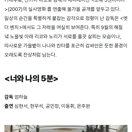
>(2007)의 실사영화 를 연출해 올가을 공개를 앞두고 있다.
일상의 순간을 특별하게 붙잡는 감각으로 정평이 난 감독은 <엣
더 벤치>에서도 그 저력을 여실히 보여준다. 특히 9월의 해질
녘 노을빛 아래 리코와 노리가 서로를 흘끗 살피는 모습이나,
따사로운 가을볕이 나나와 칸타를 포근히 감싸안은 듯한 풍경이
오래도록 잔상처럼 남는다.
<너와 나의 5분>
감독
엄하늘
출연
심현서, 현우석, 공민정, 이동휘, 온주완