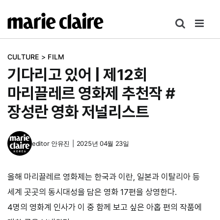
콘
텐
츠
로
CULTURE
>
FILM
건
기다리고 있어 | 제12회
너
뛰
마리끌레르 영화제 추천작 #
기
장성란 영화 저널리스트
editor
안유진
|
2025년 04월 23일
올해 마리끌레르 영화제는 한국과 이란, 일본과 이탈리아 등
세계 곳곳의 동시대성을 담은 영화 17편을 상영한다.
4명의 영화계 인사가 이 중 함께 보고 싶은 아홉 편의 작품에