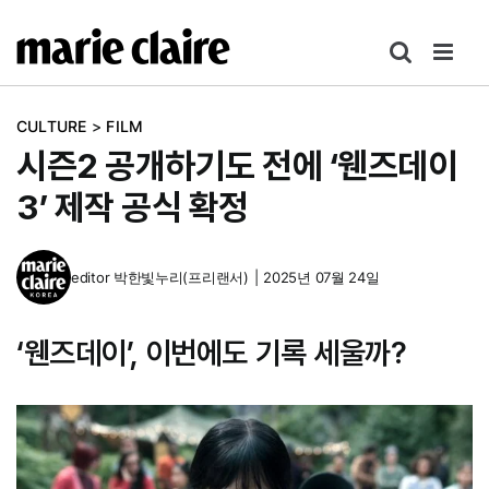
콘
텐
츠
로
CULTURE
>
FILM
건
시즌2 공개하기도 전에 ‘웬즈데이
너
뛰
3’ 제작 공식 확정
기
editor
박한빛누리(프리랜서)
|
2025년 07월 24일
‘웬즈데이’, 이번에도 기록 세울까?