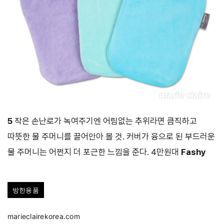
5
작은 손난로가 녹여주기엔 어림없는 추위라면 큼직하고
따뜻한 물 주머니를 끌어안아 볼 것. 커버가 융으로 된 부드러운
물 주머니는 어쩐지 더 포근한 느낌을 준다. 4만원대
Fashy
방한용품
marieclairekorea.com