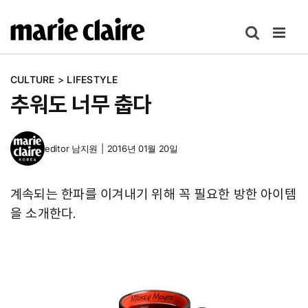
콘
텐
츠
로
CULTURE
>
LIFESTYLE
건
추워도 너무 춥다
너
뛰
기
editor
남지원
|
2016년 01월 20일
계속되는 한파를 이겨내기 위해 꼭 필요한 방한 아이템
을 소개한다.