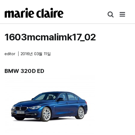
콘
텐
츠
로
1603mcmalimk17_02
건
너
뛰
editor
|
2016년 03월 11일
기
BMW 320D ED