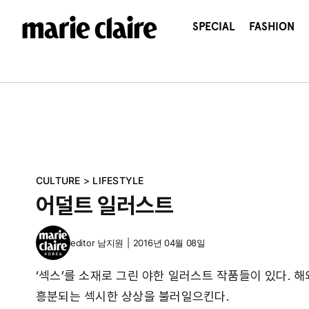
콘
텐
SPECIAL
FASHION
츠
로
건
너
뛰
기
CULTURE
>
LIFESTYLE
어덜트 일러스트
editor
남지원
|
2016년 04월 08일
‘섹스’를 소재로 그린 야한 일러스트 작품들이 있다. 
흥분되는 섹시한 상상을 불러일으킨다.