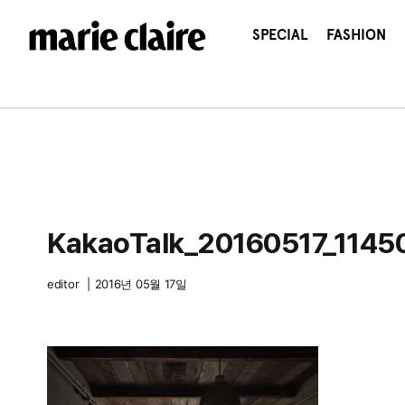
콘
텐
SPECIAL
FASHION
츠
로
건
너
뛰
기
KakaoTalk_20160517_114
editor
|
2016년 05월 17일