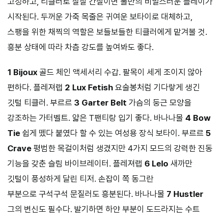
고정하고, 티클러로 살살 간질이면 둘만의 비밀스러운 플레이가
시작된다. 두꺼운 가죽 목줄은 귀여운 보타이로 대체하고,
스팽을 위한 채찍의 역할은 보들보들한 티클러에게 맡겨볼 것.
흥분 상태에 따라 차츰 강도를 높여봐도 좋다.
1 Bijoux
골드 체인 액세서리 수갑. 팔목이 세게 조이지 않아
편하다. 플레져랩
2 Lux Fetish
요술봉처럼 기다랗게 생긴
깃털 티클러. 부르르
3 Garter Belt
가슴의 둥근 모양을
강조하는 가터벨트. 얇은 T팬티랑 입기 좋다. 바나나몰
4 Bow
Tie
쉽게 뗐다 붙였다 할 수 있는 여성용 장식 보타이. 부르르
5
Crave
평범한 목걸이처럼 생겼지만 4가지 모드의 강력한 진동
기능을 갖춘 슬림 바이브레이터. 플레져랩
6 Lelo
새까만
깃털이 풍성하게 달린 티저. 손잡이 쪽 동그란
부분으로 구석구석 문질러도 흥분된다. 바나나몰
7 Hustler
그의 변신도 필수다. 발기하면 하얀 부분이 도드라지는 수트