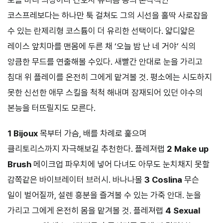
코스프레보다는 하나만 툭 걸쳐도 그의 시선을 홀딱 사로잡을
수 있는 란제리형 코스튬이 더 유리한 선택이다. 얇디얇은
레이스 앞치마를 맨몸에 두른 채 ‘오늘 밤 난 네 거야’ 식의
앙큼한 무드를 연출해볼 수있다. 새빨간 안대로 눈을 가리고
침대 위 플레이를 온전히 그에게 맡겨볼 것. 평소에는 시도하지
못한 신선한 애무 스킬을 척척 해내며 잠재되어 있던 야수의
본능을 터뜨릴지도 모른다.
1 Bijoux
목부터 가슴, 배를 차례로 훑으며
클리토리스까지 자극해보길 추천한다. 플레져랩
2 Make up
Brush
메이크업 파우치에 넣어 다녀도 아무도 눈치채지 못할
감쪽같은 바이브레이터 브러시. 바나나몰
3 Coslina
무슨
일이 벌어질까, 설렌 흥분을 즐겨볼 수 있는 가죽 안대. 눈을
가리고 그에게 온전히 몸을 맡겨볼 것. 플레져랩
4 Sexual