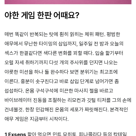
야한 게임 한판 어때요?
매번 똑같이 반복되는 탓에 훤히 읽히는 체위 패턴. 평범한
애무에서 무난한 타이밍의 삽입까지, 일주일 전 밤과 오늘의
섹스가 한결같다면 색다른 변화를 꾀할 때다. 입술 핥기부터
오럴 자세 취하기까지 다섯 개의 주사위를 던지면 나오는
야릇한 미션을 하나 둘 완수하다 보면 분위기는 최고조에
이른다. 흥분이 솟구친다고 바로 삽입 단계로 넘어가면 좀
섭섭하다. 온몸 구석구석에 미끈한 마사지 젤을 바르고
바이브레이터 진동을 조절하는 리모컨과 깃털 티저를 그의 손에
건네볼것. 한창 민감해진 온몸의 세포가 짜릿해진다. 본격적인
애무 게임은 지금부터 시작이다.
1 Exsens
핥아 먹으면 민트 모히토, 피나콜라다 등의 칵테일