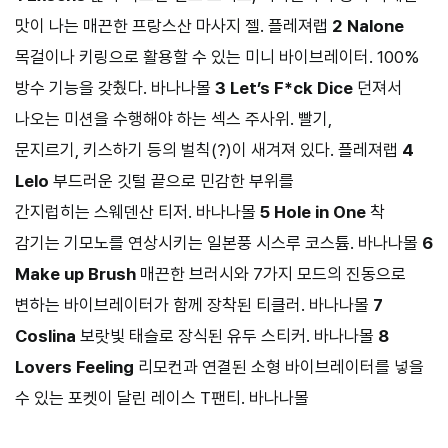
맛이 나는 매끈한 프랑스산 마사지 젤. 플레져랩
2 Nalone
목걸이나 키링으로 활용할 수 있는 미니 바이브레이터. 100%
방수 기능을 갖췄다. 바나나몰
3 Let’s F*ck Dice
던져서
나오는 미션을 수행해야 하는 섹스 주사위. 빨기,
문지르기, 키스하기 등의 벌칙(?)이 새겨져 있다. 플레져랩
4
Lelo
부드러운 깃털 끝으로 민감한 부위를
간지럽히는 스웨덴산 티저. 바나나몰
5 Hole in One
착
감기는 기모노를 연상시키는 일본풍 시스루 코스튬. 바나나몰
6
Make up Brush
매끈한 브러시와 7가지 모드의 진동으로
변하는 바이브레이터가 함께 장착된 티클러. 바나나몰
7
Coslina
보랏빛 태슬로 장식된 유두 스티커. 바나나몰
8
Lovers Feeling
리모컨과 연결된 소형 바이브레이터를 넣을
수 있는 포켓이 달린 레이스 T팬티. 바나나몰