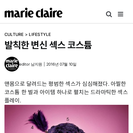
콘
텐
츠
로
CULTURE
>
LIFESTYLE
건
발칙한 변신 섹스 코스튬
너
뛰
기
editor
남지원
|
2016년 07월 10일
맨몸으로 달려드는 평범한 섹스가 심심해졌다. 아찔한
코스튬 한 벌과 아이템 하나로 펼치는 드라마틱한 섹스
플레이.