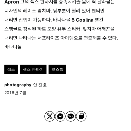
Apron
그의 섹스 판타지를 충족시켜줄 몸에 딱 달라붙는
디자인의 레이스 앞치마. 뒷부분이 열려 있어 팬티만
내리면 삽입이 가능하다. 바나나몰
5 Coslina
빨간
스팽글로 장식된 하트 모양 유두 스티커. 앞치마 어깨끈을
내리면 나타나는 서프라이즈 아이템으로 연출해볼 수 있다.
바나나몰
섹스
섹스 판타지
코스튬
photography
안 진호
2016년 7월