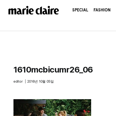
콘
텐
SPECIAL
FASHION
츠
로
건
너
뛰
기
1610mcbicumr26_06
editor
|
2016년 10월 05일