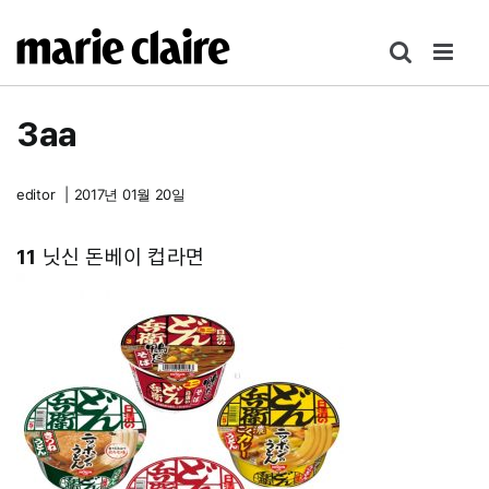
콘
텐
츠
로
3aa
건
너
뛰
editor
|
2017년 01월 20일
기
11
닛신 돈베이 컵라면