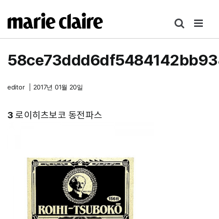
콘
텐
츠
로
58ce73ddd6df5484142bb93
건
너
뛰
editor
|
2017년 01월 20일
기
3
로이히츠보코 동전파스