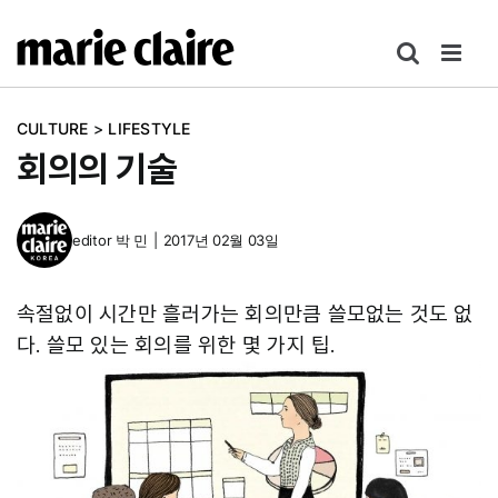
콘
텐
츠
로
CULTURE
>
LIFESTYLE
건
회의의 기술
너
뛰
기
editor
박 민
|
2017년 02월 03일
속절없이 시간만 흘러가는 회의만큼 쓸모없는 것도 없
다. 쓸모 있는 회의를 위한 몇 가지 팁.