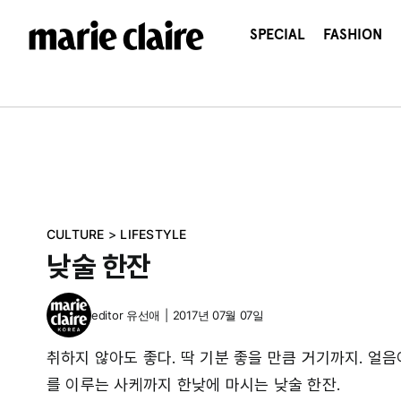
콘
텐
SPECIAL
FASHION
츠
로
건
너
뛰
기
CULTURE
>
LIFESTYLE
낮술 한잔
editor
유선애
|
2017년 07월 07일
취하지 않아도 좋다. 딱 기분 좋을 만큼 거기까지. 얼
를 이루는 사케까지 한낮에 마시는 낮술 한잔.