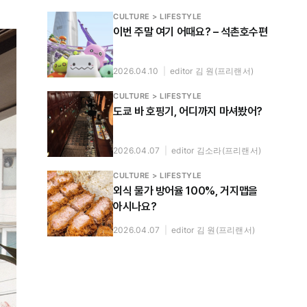
CULTURE > LIFESTYLE
이번 주말 여기 어때요? – 석촌호수편
2026.04.10
|
editor 김 원(프리랜서)
CULTURE > LIFESTYLE
도쿄 바 호핑기, 어디까지 마셔봤어?
2026.04.07
|
editor 김소라(프리랜서)
CULTURE > LIFESTYLE
외식 물가 방어율 100%, 거지맵을
아시나요?
2026.04.07
|
editor 김 원(프리랜서)