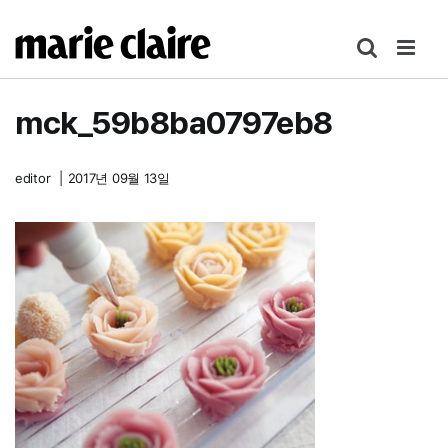
콘
텐
츠
로
mck_59b8ba0797eb8
건
너
뛰
editor
|
2017년 09월 13일
기