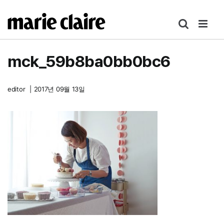
콘
텐
츠
로
mck_59b8ba0bb0bc6
건
너
뛰
editor
|
2017년 09월 13일
기