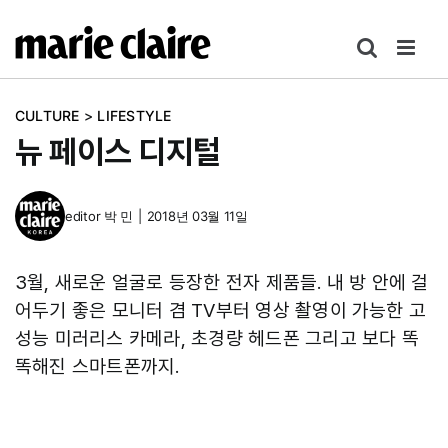
콘
텐
츠
로
CULTURE
>
LIFESTYLE
건
뉴 페이스 디지털
너
뛰
기
editor
박 민
|
2018년 03월 11일
3월, 새로운 얼굴로 등장한 전자 제품들. 내 방 안에 걸
어두기 좋은 모니터 겸 TV부터 영상 촬영이 가능한 고
성능 미러리스 카메라, 초경량 헤드폰 그리고 보다 똑
똑해진 스마트폰까지.