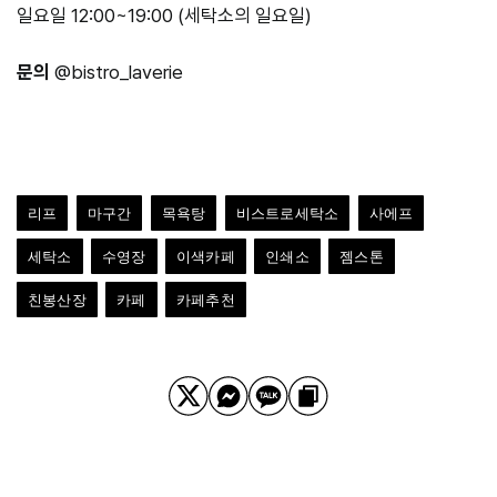
일요일 12:00~19:00 (세탁소의 일요일)
문의
@bistro_laverie
리프
마구간
목욕탕
비스트로세탁소
사에프
세탁소
수영장
이색카페
인쇄소
젬스톤
친봉산장
카페
카페추천