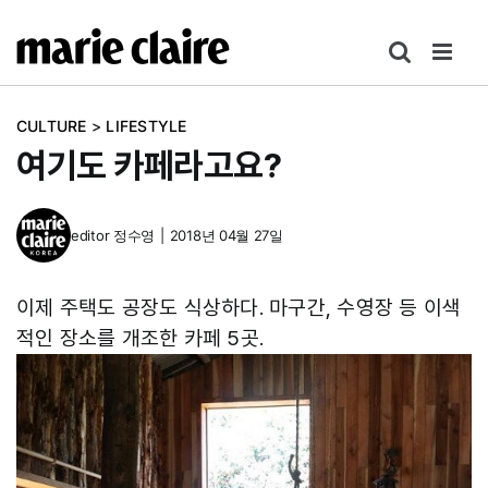
콘
텐
츠
로
CULTURE
>
LIFESTYLE
건
여기도 카페라고요?
너
뛰
기
editor
정수영
|
2018년 04월 27일
이제 주택도 공장도 식상하다. 마구간, 수영장 등 이색
적인 장소를 개조한 카페 5곳.