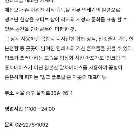
인쇄소를 개조한 카페다.
예전보다 손 쉬워진 지식 습득을 비롯 인쇄기의 발명으로
생겨난 현상을 모티브 삼아 각자의 개성과 문화를 표출 할 수
있는 공간을 인쇄골목에 마련한 것.
그 당시 사용하던 목칼로 디자인한 합판 장식, 전깃줄이 가득 한
분전함 등 곳곳에 남겨진 인쇄소의 거친 흔적들을 엿볼 수 있다.
잉크가 흘러내리는 모습을 형상화 시킨 아포가토 ‘잉크밤’과
홍차베이스가 아닌 일본산 말차베이스를 사용하여 꽃향이
은은하게 퍼지는 ‘밀크 플로랄’은 이곳의 대표메뉴.
주소
서울 중구 을지로35길 26-1
영업시간
11:00 – 24:00
문의
02-2276-1092