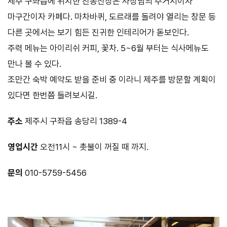
제주 구좌읍에 위치한 친봉산장은 사장님의 주거지이자
마구간이자 카페다. 마차바퀴, 도르래를 돌려야 열리는 창문 등
다른 곳에서는 보기 힘든 진귀한 인테리어가 돋보인다.
주력 메뉴는 아이리쉬 커피, 꽃차. 5~6월 부터는 식사메뉴도
만나 볼 수 있다.
조만간 숙박 예약도 받을 준비 중 이라니 제주를 방문할 계획이
있다면 한번쯤 들려보시길.
주소
제주시 구좌읍 송당리 1389-4
영업시간
오전11시 ~ 촛불이 꺼질 때 까지.
문의
010-5759-5456