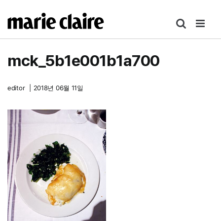
콘
텐
츠
로
mck_5b1e001b1a700
건
너
뛰
editor
|
2018년 06월 11일
기