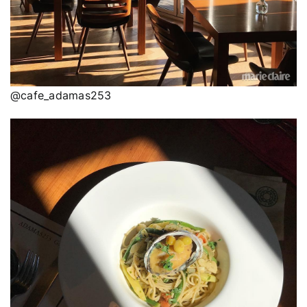
@cafe_adamas253