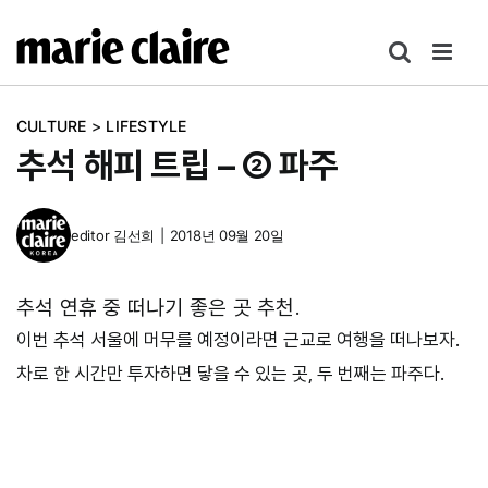
콘
텐
츠
로
CULTURE
>
LIFESTYLE
건
추석 해피 트립 – ② 파주
너
뛰
기
editor
김선희
|
2018년 09월 20일
추석 연휴 중 떠나기 좋은 곳 추천.
이번 추석 서울에 머무를 예정이라면 근교로 여행을 떠나보자.
차로 한 시간만 투자하면 닿을 수 있는 곳, 두 번째는 파주다.
–