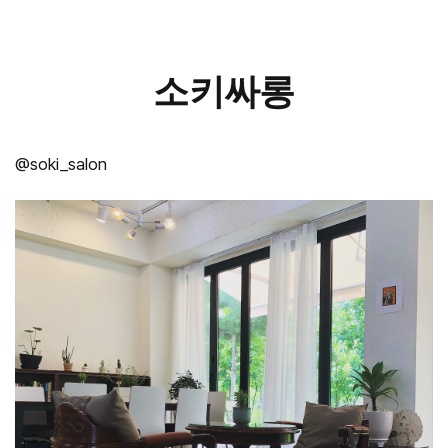
–
소키싸롱
@soki_salon