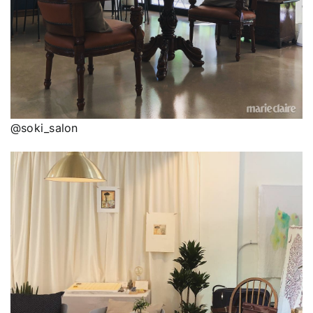
@soki_salon