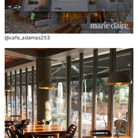
@cafe_adamas253