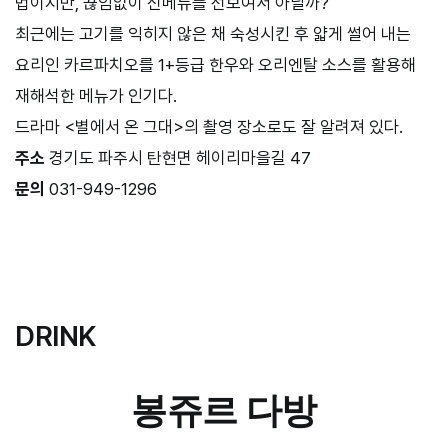
법이지만, 끊임없이 신메뉴를 선보여서 아닐까?
최근에는 고기를 익히지 않은 채 숙성시킨 후 얇게 썰어 내는
요리인 카르파치오를 1+등급 한우와 오리엔탈 소스를 활용해
재해석한 메뉴가 인기다.
드라마 <별에서 온 그대>의 촬영 장소로도 잘 알려져 있다.
주소
경기도 파주시 탄현면 헤이리마을길 47
문의
031-949-1296
–
DRINK
봉쥬르 다방