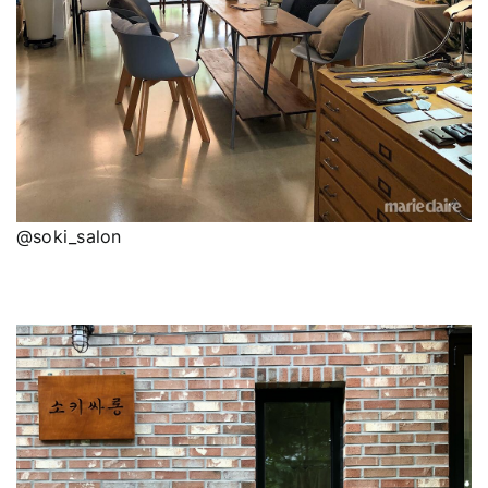
@soki_salon