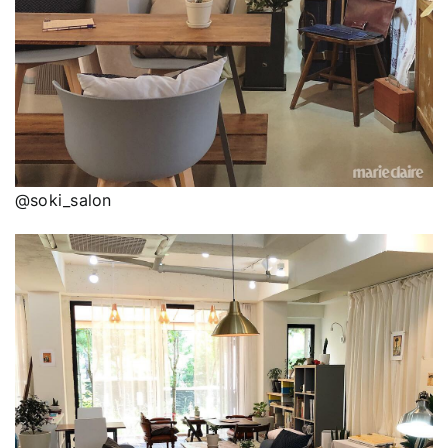
@soki_salon