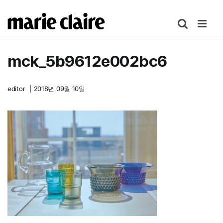
콘
텐
츠
로
mck_5b9612e002bc6
건
너
뛰
editor
|
2018년 09월 10일
기