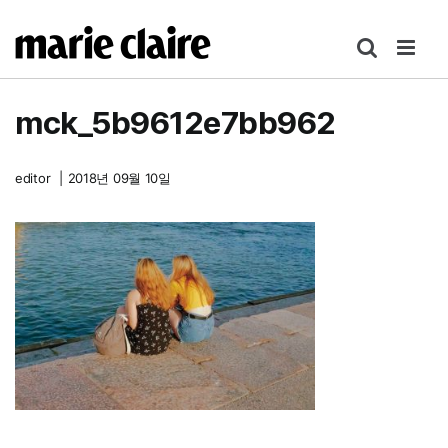
콘
텐
츠
로
mck_5b9612e7bb962
건
너
뛰
editor
|
2018년 09월 10일
기