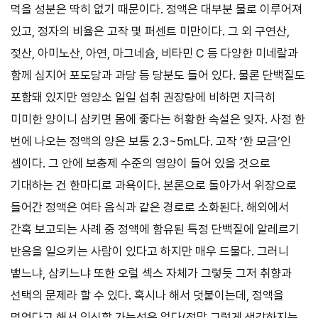
먹을 성분은 딱히 없기 때문이다. 정액은 대부분 물로 이루어져
있고, 정자의 비율은 고작 몇 퍼센트 미만이다. 그 외 구연산,
젖산, 아미노산, 아연, 마그네슘, 비타민 C 등 다양한 미네랄과
함께 심지어 포도당과 과당 등 당분도 들어 있다. 물론 단백질도
포함돼 있지만 영양소 일일 섭취 권장량에 비하면 지극히
미미한 양이니 삼키면 몸에 좋다는 허황한 속설은 잊자. 사정 한
번에 나오는 정액의 양은 보통 2.3~5mL다. 고작 ‘한 모금’인
셈이다. 그 안에 보충제 수준의 영양이 들어 있을 것으로
기대하는 건 한마디로 과욕이다. 본론으로 돌아가서 위장으로
들어간 정액은 여타 음식과 같은 경로로 소화된다. 해외에서
간혹 보고되는 사례 중 정액에 함유된 특정 단백질에 알레르기
반응을 일으키는 사람이 있다고 하지만 매우 드물다. 그러니
뱉느냐, 삼키느냐 또한 오럴 섹스 자체가 그렇듯 그저 취향과
선택의 문제라 할 수 있다. 혹시나 해서 덧붙이는데, 정액을
먹었다고 해서 임신할 가능성은 없다(정말 그렇게 생각하지는