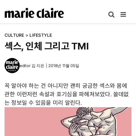
콘
텐
츠
로
CULTURE
>
LIFESTYLE
건
섹스, 인체 그리고 TMI
너
뛰
기
editor
김 지은
|
2018년 11월 05일
꼭 알아야 하는 건 아니지만 괜히 궁금한 섹스와 몸에
관한 이런저런 속설과 호기심을 파헤쳐보았다. 쓸데없
는 정보일 수 있음을 미리 알린다.