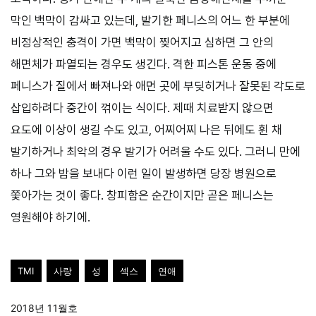
막인 백막이 감싸고 있는데, 발기한 페니스의 어느 한 부분에
비정상적인 충격이 가면 백막이 찢어지고 심하면 그 안의
해면체가 파열되는 경우도 생긴다. 격한 피스톤 운동 중에
페니스가 질에서 빠져나와 애먼 곳에 부딪히거나 잘못된 각도로
삽입하려다 중간이 꺾이는 식이다. 제때 치료받지 않으면
요도에 이상이 생길 수도 있고, 어찌어찌 나은 뒤에도 휜 채
발기하거나 최악의 경우 발기가 어려울 수도 있다. 그러니 만에
하나 그와 밤을 보내다 이런 일이 발생하면 당장 병원으로
쫓아가는 것이 좋다. 창피함은 순간이지만 곧은 페니스는
영원해야 하기에.
TMI
사랑
성
섹스
연애
2018년 11월호