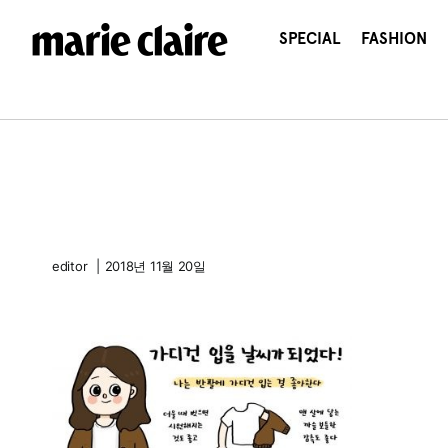
콘
텐
SPECIAL
FASHION
츠
로
건
너
뛰
기
editor
|
2018년 11월 20일