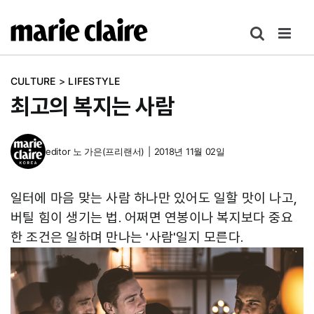
콘
텐
츠
로
CULTURE
>
LIFESTYLE
건
최고의 복지는 사람
너
뛰
기
editor
노 가은(프리랜서)
|
2018년 11월 02일
일터에 마음 맞는 사람 하나만 있어도 일할 맛이 나고,
버틸 힘이 생기는 법. 어쩌면 연봉이나 복지보다 중요
한 조건은 일하며 만나는 '사람'일지 모른다.