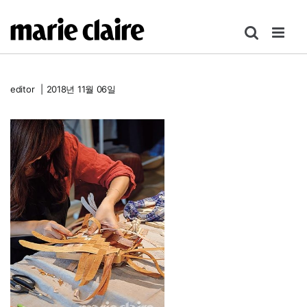
콘
텐
츠
로
건
editor
|
2018년 11월 06일
너
뛰
기