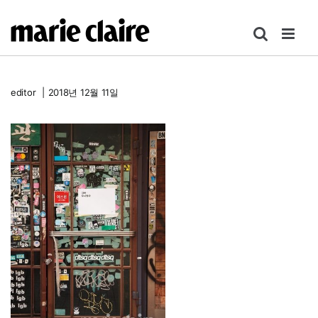
콘
텐
츠
로
건
editor
|
2018년 12월 11일
너
뛰
기