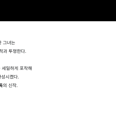
한 그녀는
적과 투쟁한다.
을 세밀하게 포착해
완성시켰다.
독
의 신작.
–