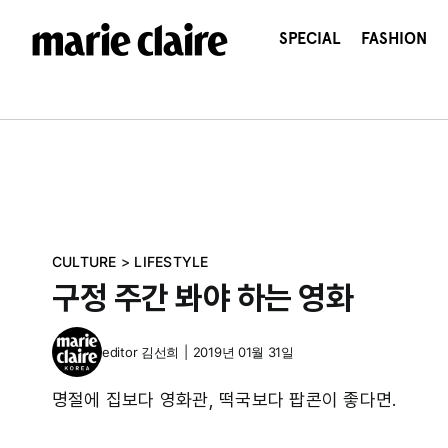
콘
텐
SPECIAL
FASHION
츠
로
건
너
뛰
기
CULTURE
>
LIFESTYLE
구정 주간 봐야 하는 영화
editor
김선희
|
2019년 01월 31일
명절에 집보다 영화관, 떡국보다 팝콘이 좋다면.