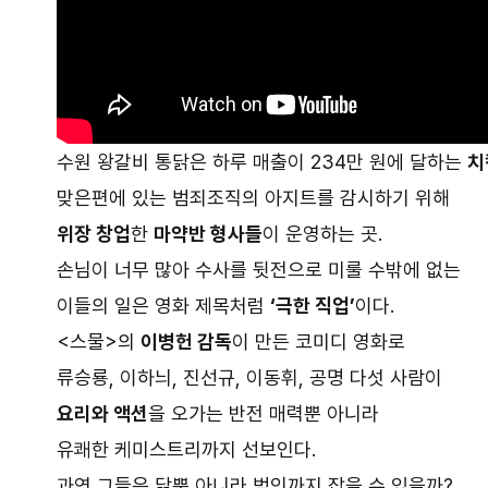
수원 왕갈비 통닭은 하루 매출이 234만 원에 달하는
치
맞은편에 있는 범죄조직의 아지트를 감시하기 위해
위장 창업
한
마약반 형사들
이 운영하는 곳.
손님이 너무 많아 수사를 뒷전으로 미룰 수밖에 없는
이들의 일은 영화 제목처럼
‘극한 직업’
이다.
<스물>의
이병헌 감독
이 만든 코미디 영화로
류승룡, 이하늬, 진선규, 이동휘, 공명 다섯 사람이
요리와 액션
을 오가는 반전 매력뿐 아니라
유쾌한 케미스트리까지 선보인다.
과연 그들은 닭뿐 아니라 범인까지 잡을 수 있을까?