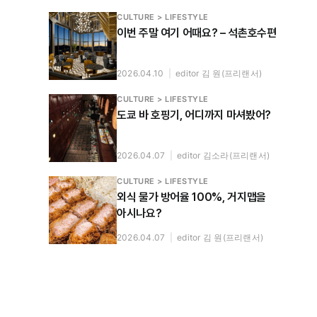
CULTURE > LIFESTYLE
이번 주말 여기 어때요? – 석촌호수편
2026.04.10
|
editor 김 원(프리랜서)
CULTURE > LIFESTYLE
도쿄 바 호핑기, 어디까지 마셔봤어?
2026.04.07
|
editor 김소라(프리랜서)
CULTURE > LIFESTYLE
외식 물가 방어율 100%, 거지맵을
아시나요?
2026.04.07
|
editor 김 원(프리랜서)