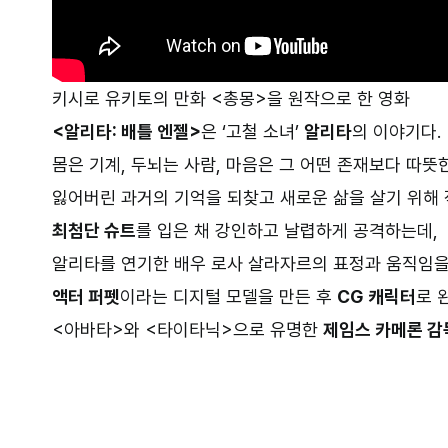
키시로 유키토의 만화 <총몽>을 원작으로 한 영화
<알리타: 배틀 엔젤>
은 ‘고철 소녀’
알리타
의 이야기다.
몸은 기계, 두뇌는 사람, 마음은 그 어떤 존재보다 따뜻
잃어버린 과거의 기억을 되찾고 새로운 삶을 살기 위해 
최첨단 슈트
를 입은 채 강인하고 날렵하게 공격하는데,
알리타를 연기한 배우 로사 살라자르의 표정과 움직임
액터 퍼펫
이라는 디지털 모델을 만든 후
CG 캐릭터
로 
<아바타>와 <타이타닉>으로 유명한
제임스 카메론 감