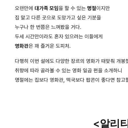
오랜만에
대가족 모임
을 할 수 있는
명절
이지만
집 말고 다른 곳으로 도망가고 싶은 기분을
누구나 한 번쯤은 느껴봤을 거다.
두세 시간만이라도 혼자 있으려는 이들에게
영화관
은 꽤 즐거운 도피처.
다행히 이번 설에도 다양한 장르의 영화가 때맞춰 개봉
취향에 따라 골라볼 수 있는 영화 일곱 편을 소개하니
명절에는 집보다 영화관, 떡국보다 팝콘이 좋다면 참고할
–
<알리타