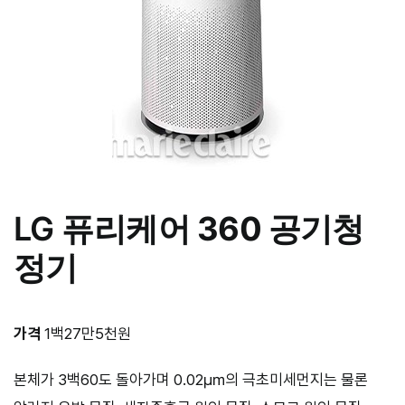
LG
퓨리케어 360 공기청
정기
가격
1백27만5천원
본체가 3백60도 돌아가며 0.02㎛의 극초미세먼지는 물론