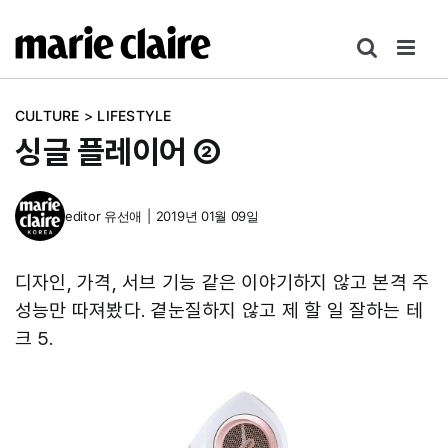
콘
텐
츠
로
CULTURE
>
LIFESTYLE
건
싱글 플레이어 ②
너
뛰
기
editor
유선애
|
2019년 01월 09일
디자인, 가격, 서브 기능 같은 이야기하지 않고 본격 주
성능만 따져봤다. 곁눈질하지 않고 제 할 일 잘하는 테
크 5.