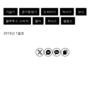
가습기
공기청정기
드라이기
믹서기
보스
블루투스 스피커
엘지
위닉스
필립스
2019년 1월호