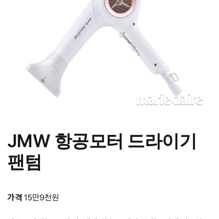
JMW
항공모터 드라이기
팬텀
가격
15만9천원